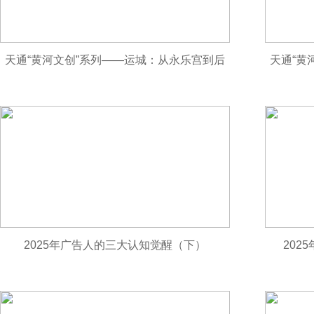
天通“黄河文创”系列——运城：从永乐宫到后
天通“黄
土祠的文化传承
2025年广告人的三大认知觉醒（下）
202