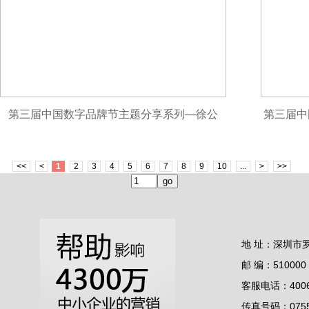
第三届中国数字品牌节主题分享系列—徐公
第三届中
子：实体门店如何借助DeepSeek打通AI三域
<<
<
1
2
3
4
5
6
7
8
9
10
...
>
>>
流量让业绩倍增
地 址：深圳市
邮 编：510000
客服电话：4006-
传真号码：0755-