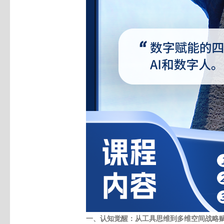
一、
认知觉醒：
从工具思维到
多维
空间战略